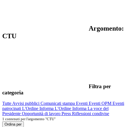
Argomento:
CTU
Filtra per
categoria
Tutte
Avvisi pubblici
Comunicati stampa
Eventi
Eventi OPM
Eventi
patrocinati
L'Ordine Informa
L’Ordine Informa
La voce del
Presidente
Opportunità di lavoro
Press
Riflessioni condivise
1 contenuti per l'argomento "CTU"
Ordina per